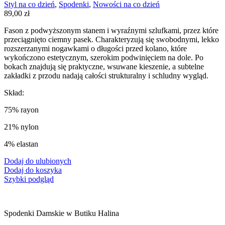
Styl na co dzień
,
Spodenki
,
Nowości na co dzień
89,00
zł
Fason z podwyższonym stanem i wyraźnymi szlufkami, przez które
przeciągnięto ciemny pasek. Charakteryzują się swobodnymi, lekko
rozszerzanymi nogawkami o długości przed kolano, które
wykończono estetycznym, szerokim podwinięciem na dole. Po
bokach znajdują się praktyczne, wsuwane kieszenie, a subtelne
zakładki z przodu nadają całości strukturalny i schludny wygląd.
Skład:
75% rayon
21% nylon
4% elastan
Dodaj do ulubionych
Dodaj do koszyka
Szybki podgląd
Spodenki Damskie w Butiku Halina