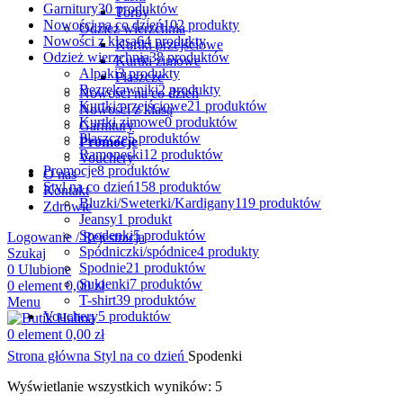
Garnitury
30 produktów
Torby
Nowości na co dzień
102 produkty
Odzież wierzchnia
Nowości z klasą
64 produkty
Kurtki przejściowe
Odzież wierzchnia
38 produktów
Kurtki zimowe
Alpaki
3 produkty
Płaszcze
Bezrękawniki
2 produkty
Nowości na co dzień
Kurtki przejściowe
21 produktów
Nowości z klasą
Kurtki zimowe
0 produktów
Garnitury
Płaszcze
5 produktów
Promocje
Ramoneski
12 produktów
Vouchery
Promocje
8 produktów
O nas
Styl na co dzień
158 produktów
Kontakt
Bluzki/Sweterki/Kardigany
119 produktów
Zdrowie
Jeansy
1 produkt
Spodenki
5 produktów
Logowanie / Rejestracja
Spódniczki/spódnice
4 produkty
Szukaj
Spodnie
21 produktów
0
Ulubione
Sukienki
7 produktów
0
element
0,00
zł
T-shirt
39 produktów
Menu
Vouchery
5 produktów
0
element
0,00
zł
Strona główna
Styl na co dzień
Spodenki
Posortowane
Wyświetlanie wszystkich wyników: 5
według