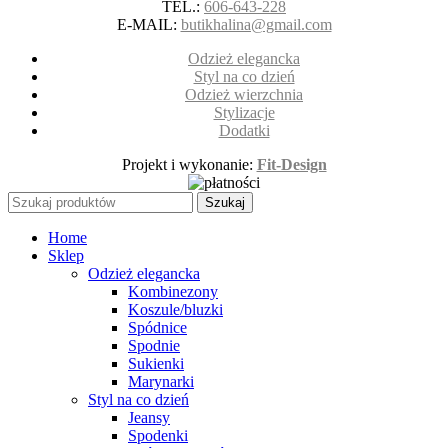
TEL.:
606-643-228
E-MAIL:
butikhalina@gmail.com
Odzież elegancka
Styl na co dzień
Odzież wierzchnia
Stylizacje
Dodatki
Projekt i wykonanie:
Fit-Design
Szukaj
Home
Sklep
Odzież elegancka
Kombinezony
Koszule/bluzki
Spódnice
Spodnie
Sukienki
Marynarki
Styl na co dzień
Jeansy
Spodenki