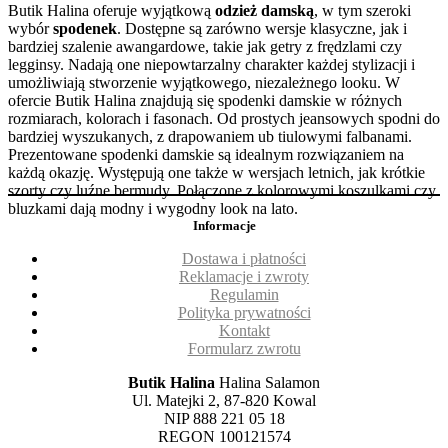
Butik Halina oferuje wyjątkową
odzież damską
, w tym szeroki
wybór
spodenek
. Dostępne są zarówno wersje klasyczne, jak i
bardziej szalenie awangardowe, takie jak getry z frędzlami czy
legginsy. Nadają one niepowtarzalny charakter każdej stylizacji i
umożliwiają stworzenie wyjątkowego, niezależnego looku. W
ofercie Butik Halina znajdują się spodenki damskie w różnych
rozmiarach, kolorach i fasonach. Od prostych jeansowych spodni do
bardziej wyszukanych, z drapowaniem ub tiulowymi falbanami.
Prezentowane spodenki damskie są idealnym rozwiązaniem na
każdą okazję. Występują one także w wersjach letnich, jak krótkie
szorty czy luźne bermudy. Połączone z kolorowymi koszulkami czy
bluzkami dają modny i wygodny look na lato.
Informacje
Dostawa i płatności
Reklamacje i zwroty
Regulamin
Polityka prywatności
Kontakt
Formularz zwrotu
Butik Halina
Halina Salamon
Ul. Matejki 2, 87-820 Kowal
NIP 888 221 05 18
REGON 100121574