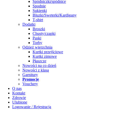
Spódniczki/spódnice
Spodnie
Sukienki
Bluzki/Sweterki/Kardigany
T-shirt
Dodatki
Broszki
Chusty/czapki
Paski
Torby
Odzież wierzchnia
Kurtki przejściowe
Kurtki zimowe
Płaszcze
Nowości na co dzień
Nowości z klasą
Garnitury
Promocje
Vouchery
O nas
Kontakt
Zdrowie
Ulubione
Logowanie / Rejestracja