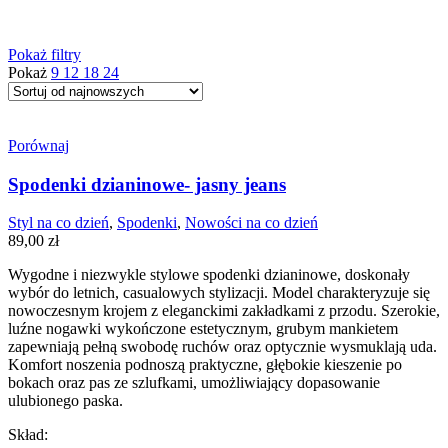
najnowszych
Pokaż filtry
Pokaż
9
12
18
24
Porównaj
Spodenki dzianinowe- jasny jeans
Styl na co dzień
,
Spodenki
,
Nowości na co dzień
89,00
zł
Wygodne i niezwykle stylowe spodenki dzianinowe, doskonały
wybór do letnich, casualowych stylizacji. Model charakteryzuje się
nowoczesnym krojem z eleganckimi zakładkami z przodu. Szerokie,
luźne nogawki wykończone estetycznym, grubym mankietem
zapewniają pełną swobodę ruchów oraz optycznie wysmuklają uda.
Komfort noszenia podnoszą praktyczne, głębokie kieszenie po
bokach oraz pas ze szlufkami, umożliwiający dopasowanie
ulubionego paska.
Skład: