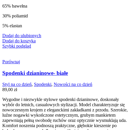
65% bawełna
30% poliamid
5% elastan
Dodaj do ulubionych
Dodaj do koszyka
Szybki podgląd
Porównaj
Spodenki dzianinowe- białe
Styl na co dzień
,
Spodenki
,
Nowości na co dzień
89,00
zł
Wygodne i niezwykle stylowe spodenki dzianinowe, doskonały
wybór do letnich, casualowych stylizacji. Model charakteryzuje się
nowoczesnym krojem z eleganckimi zakładkami z przodu. Szerokie,
luźne nogawki wykończone estetycznym, grubym mankietem
zapewniają pełną swobodę ruchów oraz optycznie wysmuklają uda.
Komfort noszenia podnoszą praktyczne, głębokie kieszenie po