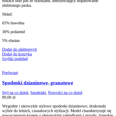
bokach oraz pas ze szlufkami, umożliwiający dopasowanie
ulubionego paska.
Skład:
65% bawełna
30% poliamid
5% elastan
Dodaj do ulubionych
Dodaj do koszyka
Szybki podgląd
Porównaj
Spodenki dzianinowe- granatowe
Styl na co dzień
,
Spodenki
,
Nowości na co dzień
89,00
zł
Wygodne i niezwykle stylowe spodenki dzianinowe, doskonały
wybór do letnich, casualowych stylizacji. Model charakteryzuje się
nowoczesnym krojem z eleganckimi zakładkami z przodu. Szerokie,