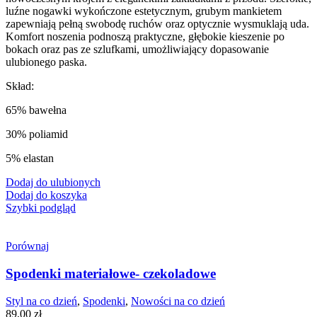
luźne nogawki wykończone estetycznym, grubym mankietem
zapewniają pełną swobodę ruchów oraz optycznie wysmuklają uda.
Komfort noszenia podnoszą praktyczne, głębokie kieszenie po
bokach oraz pas ze szlufkami, umożliwiający dopasowanie
ulubionego paska.
Skład:
65% bawełna
30% poliamid
5% elastan
Dodaj do ulubionych
Dodaj do koszyka
Szybki podgląd
Porównaj
Spodenki materiałowe- czekoladowe
Styl na co dzień
,
Spodenki
,
Nowości na co dzień
89,00
zł