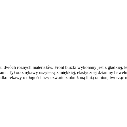
u dwóch rożnych materiałów. Front bluzki wykonany jest z gładkiej, l
ami. Tył oraz rękawy uszyte są z miękkiej, elastycznej dzianiny bawe
ko rękawy o długości trzy czwarte z obniżoną linią ramion, tworząc n