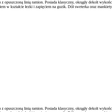
u z opuszczoną linią ramion. Posiada klasyczny, okrągły dekolt wy
 w kształcie łezki i zapięciem na guzik. Dół sweterka oraz mankiety 
u z opuszczoną linią ramion. Posiada klasyczny, okrągły dekolt wy