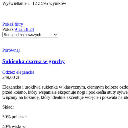
Posortowane
Wyświetlanie 1–12 z 595 wyników
według
najnowszych
Pokaż filtry
Pokaż
9
12
18
24
Filtruj
Filter
Porównaj
Sukienka czarna w grochy
Odzież elegancka
Kategorie produktów
249,00
zł
Odzież elegancka
(242)
Elegancka i urokliwa sukienka w klasycznym, ciemnym kolorze ozdo
Dodatki
(138)
przed kolano, który wspaniałe eksponuje nogi i podkreśla atuty sylwe
wiązany na kokardę, który idealnie akcentuje wcięcie i pozwala na id
Garnitury
(30)
Skład:
Nowości na co dzień
(102)
50% poliester
Nowości z klasą
(64)
Odzież wierzchnia
(38)
40% wiskoza