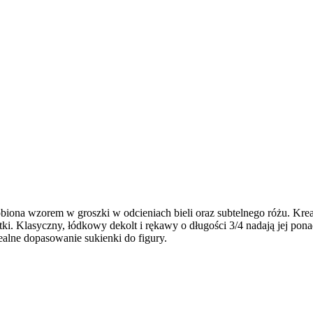
biona wzorem w groszki w odcieniach bieli oraz subtelnego różu. Kre
tki. Klasyczny, łódkowy dekolt i rękawy o długości 3/4 nadają jej pon
ealne dopasowanie sukienki do figury.