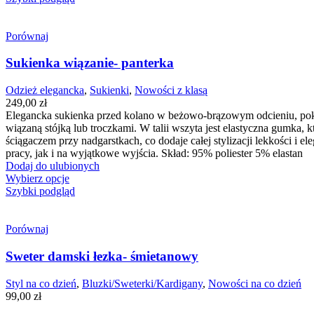
Porównaj
Sukienka wiązanie- panterka
Odzież elegancka
,
Sukienki
,
Nowości z klasą
249,00
zł
Elegancka sukienka przed kolano w beżowo-brązowym odcieniu, pokr
wiązaną stójką lub troczkami. W talii wszyta jest elastyczna gumka,
ściągaczem przy nadgarstkach, co dodaje całej stylizacji lekkości i
pracy, jak i na wyjątkowe wyjścia. Skład: 95% poliester 5% elastan
Dodaj do ulubionych
Wybierz opcje
Szybki podgląd
Porównaj
Sweter damski łezka- śmietanowy
Styl na co dzień
,
Bluzki/Sweterki/Kardigany
,
Nowości na co dzień
99,00
zł