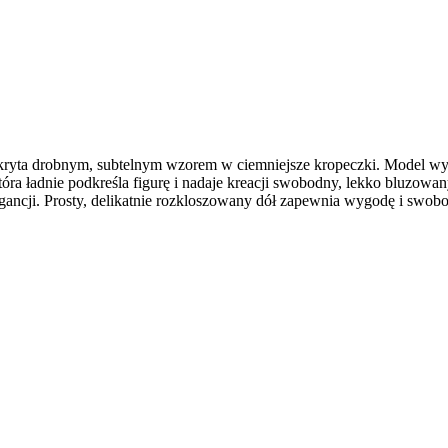
yta drobnym, subtelnym wzorem w ciemniejsze kropeczki. Model wyróż
 która ładnie podkreśla figurę i nadaje kreacji swobodny, lekko bluzo
 elegancji. Prosty, delikatnie rozkloszowany dół zapewnia wygodę i s