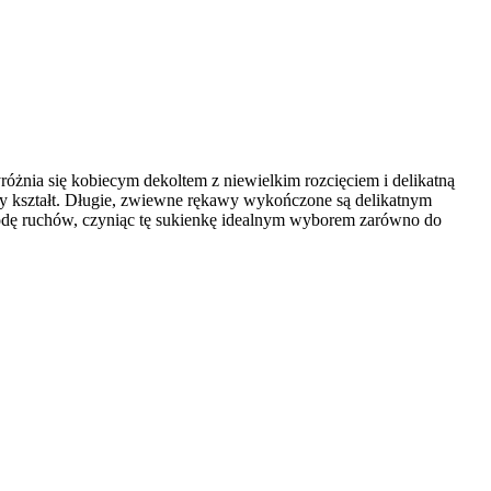
nia się kobiecym dekoltem z niewielkim rozcięciem i delikatną
wany kształt. Długie, zwiewne rękawy wykończone są delikatnym
wobodę ruchów, czyniąc tę sukienkę idealnym wyborem zarówno do