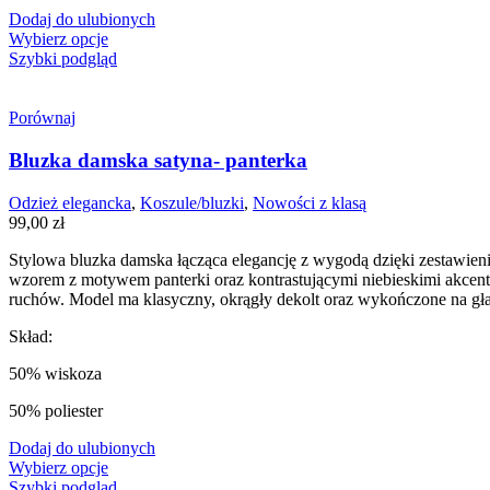
Dodaj do ulubionych
Wybierz opcje
Szybki podgląd
Porównaj
Bluzka damska satyna- panterka
Odzież elegancka
,
Koszule/bluzki
,
Nowości z klasą
99,00
zł
Stylowa bluzka damska łącząca elegancję z wygodą dzięki zestawieni
wzorem z motywem panterki oraz kontrastującymi niebieskimi akcent
ruchów. Model ma klasyczny, okrągły dekolt oraz wykończone na gład
Skład:
50% wiskoza
50% poliester
Dodaj do ulubionych
Wybierz opcje
Szybki podgląd