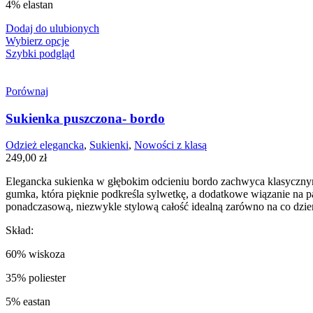
4% elastan
Dodaj do ulubionych
Wybierz opcje
Szybki podgląd
Porównaj
Sukienka puszczona- bordo
Odzież elegancka
,
Sukienki
,
Nowości z klasą
249,00
zł
Elegancka sukienka w głębokim odcieniu bordo zachwyca klasycznym 
gumka, która pięknie podkreśla sylwetkę, a dodatkowe wiązanie na pa
ponadczasową, niezwykle stylową całość idealną zarówno na co dzień
Skład:
60% wiskoza
35% poliester
5% eastan