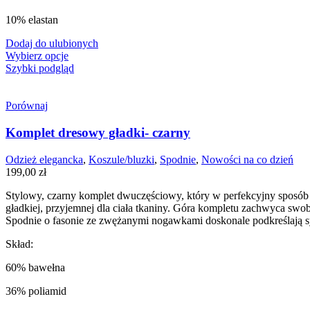
Promocje
(8)
10% elastan
Styl na co dzień
(158)
Dodaj do ulubionych
Wybierz opcje
Vouchery
(5)
Szybki podgląd
Porównaj
Komplet dresowy gładki- czarny
Odzież elegancka
,
Koszule/bluzki
,
Spodnie
,
Nowości na co dzień
199,00
zł
Stylowy, czarny komplet dwuczęściowy, który w perfekcyjny sposób 
gładkiej, przyjemnej dla ciała tkaniny. Góra kompletu zachwyca sw
Spodnie o fasonie ze zwężanymi nogawkami doskonale podkreślają sylw
Skład:
60% bawełna
36% poliamid