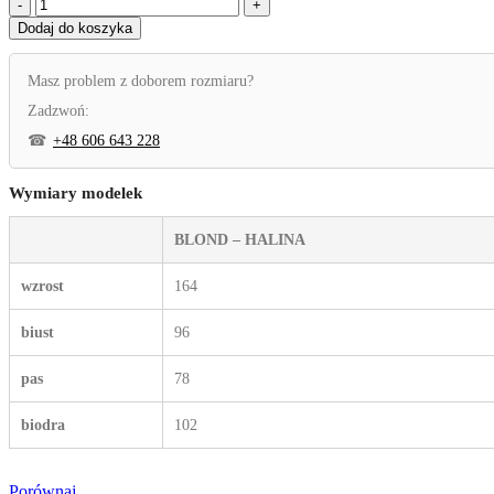
ilość
Marynarka
Dodaj do koszyka
damska
Sempre
guzik-
Masz problem z doborem rozmiaru?
chabrowa
Zadzwoń:
+48 606 643 228
Wymiary modelek
BLOND – HALINA
wzrost
164
biust
96
pas
78
biodra
102
Porównaj