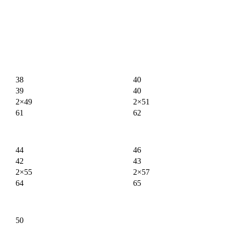
38
40
39
40
2×49
2×51
61
62
44
46
42
43
2×55
2×57
64
65
50