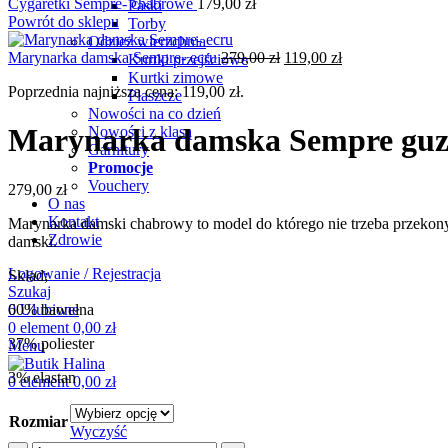
Cygaretki Sempre- chabrowe
179,00
zł
Paski
Powrót do sklepu
Torby
Odzież wierzchnia
Pierwotna
Aktualna
Marynarka damska Sempre- ecru
279,00
zł
119,00
zł
Kurtki przejściowe
cena
cena
Kurtki zimowe
Poprzednia najniższa cena:
119,00
zł
.
wynosiła:
wynosi:
Płaszcze
279,00 zł.
119,00 zł.
Nowości na co dzień
Marynarka damska Sempre guz
Nowości z klasą
Garnitury
Promocje
Vouchery
279,00
zł
O nas
Kontakt
Marynarka damski chabrowy to model do którego nie trzeba przekonywa
Zdrowie
damski.
Logowanie / Rejestracja
Skład;
Szukaj
60% bawełna
0
Ulubione
0
element
0,00
zł
37% poliester
Menu
3% elastan
0
element
0,00
zł
Rozmiar
Wyczyść