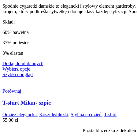
179,00 zł.
129,00 zł.
Spodnie cygaretki damskie to elegancki i stylowy element garderob
krojem, który podkreśla sylwetkę i dodaje klasy każdej stylizacji. Spo
Skład;
60% bawełna
37% poliester
3% elastan
Dodaj do ulubionych
Wybierz opcje
Szybki podgląd
Porównaj
T-shirt Milan- szpic
Odzież elegancka
,
Koszule/bluzki
,
Styl na co dzień
,
T-shirt
55,00
zł
Prosta bluzeczka z dekoltem 