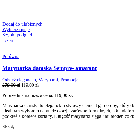
Dodaj do ulubionych
Wybierz opcje
Szybki podgląd
-57%
Porównaj
Marynarka damska Sempre- amarant
Odzież elegancka
,
Marynarki
,
Promocje
Pierwotna
Aktualna
279,00
zł
119,00
zł
cena
cena
Poprzednia najniższa cena:
119,00
zł
.
wynosiła:
wynosi:
279,00 zł.
119,00 zł.
Marynarka damska to elegancki i stylowy element garderoby, który do
idealnym wyborem na wiele okazji, zarówno formalnych, jak i nieforma
podkreśla kobiece kształty. Długość marynarki sięga linii bioder, co do
Skład;