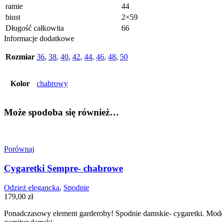
ramie
44
biust
2×59
Długość całkowita
66
Informacje dodatkowe
Rozmiar
36
,
38
,
40
,
42
,
44
,
46
,
48
,
50
Kolor
chabrowy
Może spodoba się również…
Porównaj
Cygaretki Sempre- chabrowe
Odzież elegancka
,
Spodnie
179,00
zł
Ponadczasowy element garderoby! Spodnie damskie- cygaretki. Model, 