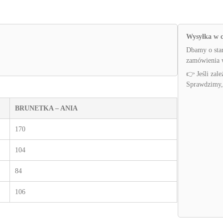
Wysyłka w c
Dbamy o star
zamówienia w
👉 Jeśli zale
Sprawdzimy,
BRUNETKA – ANIA
170
104
84
106