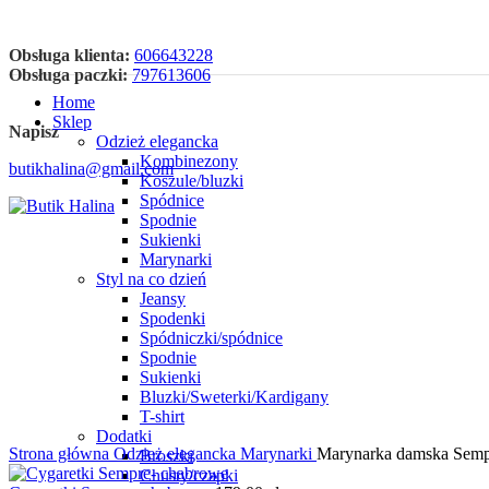
Obsługa klienta:
606643228
Obsługa paczki:
797613606
Home
Sklep
Napisz
Odzież elegancka
Kombinezony
butikhalina@gmail.com
Koszule/bluzki
Spódnice
Spodnie
Sukienki
Marynarki
Styl na co dzień
Jeansy
Spodenki
Spódniczki/spódnice
Kliknij aby powiększyć
Spodnie
Sukienki
Bluzki/Sweterki/Kardigany
T-shirt
Dodatki
Strona główna
Odzież elegancka
Marynarki
Marynarka damska Semp
Broszki
Chusty/czapki