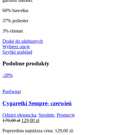
garnitur damski.
60% bawełna
37% poliester
3% elastan
Dodaj do ulubionych
Wybierz opcje
Szybki podgląd
Podobne produkty
-28%
Porównaj
Cygaretki Sempre- czerwień
Odzież elegancka
,
Spodnie
,
Promocje
Pierwotna
Aktualna
179,00
zł
129,00
zł
cena
cena
Poprzednia najniższa cena:
129,00
zł
.
wynosiła:
wynosi: